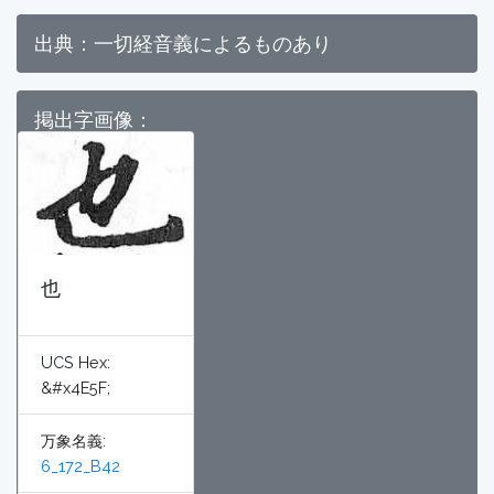
出典：一切経音義によるものあり
掲出字画像：
也
UCS Hex:
&#x4E5F;
万象名義:
6_172_B42