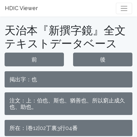
HDIC Viewer
天治本『新撰字鏡』全文
テキストデータベース
前
後
掲出字：也
注文：上：伯也、斯也、猶善也、所以窮止成久
也、助也。
所在：[巻12]02丁裏3行04番