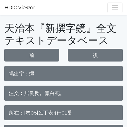
HDIC Viewer
天治本『新撰字鏡』全文
テキストデータベース
前
後
掲出字：䗵
注文：居良反。蠶白死。
所在：[巻08]21丁表4行01番