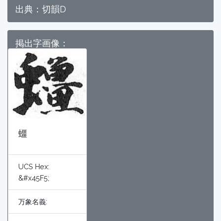
出典：切韻D
掲出字画像：
䗵
UCS Hex:
&#x45F5;
万象名義: